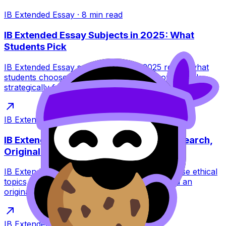
IB Extended Essay
·
8
min read
IB Extended Essay Subjects in 2025: What
Students Pick
IB Extended Essay subject trends in 2025 reveal what
students choose, why it feels safe, and how to pick
strategically for higher marks.
IB Extended Essay
·
11
min read
IB Extended Essay Integrity: Honest Research,
Original Voice
IB Extended Essay integrity made simple: choose ethical
topics, cite cleanly, avoid plagiarism, and build an
original argument with RevisionDojo tools.
IB Extended Essay
·
13
min read