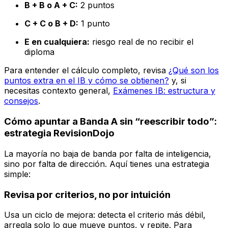
B + B o A + C:
2 puntos
C + C o B + D:
1 punto
E en cualquiera:
riesgo real de no recibir el
diploma
Para entender el cálculo completo, revisa
¿Qué son los
puntos extra en el IB y cómo se obtienen?
y, si
necesitas contexto general,
Exámenes IB: estructura y
consejos
.
Cómo apuntar a Banda A sin “reescribir todo”:
estrategia RevisionDojo
La mayoría no baja de banda por falta de inteligencia,
sino por falta de dirección. Aquí tienes una estrategia
simple:
Revisa por criterios, no por intuición
Usa un ciclo de mejora: detecta el criterio más débil,
arregla solo lo que mueve puntos, y repite. Para