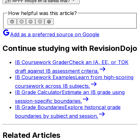
¿El RPPF influye en la banda final?
How helpful was this article?
😞
🙁
😐
🙂
😄
Add as a preferred source on Google
Continue studying with RevisionDojo
IB Coursework Grader
Check an IA, EE, or TOK
draft against IB assessment criteria.
IB Coursework Examples
Learn from high-scoring
coursework across IB subjects.
IB Grade Calculator
Estimate an IB grade using
session-specific boundaries.
IB Grade Boundaries
Explore historical grade
boundaries by subject and session.
Related Articles