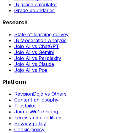
IB grade calculator
Grade boundaries
Research
State of learning survey
IB Moderation Analysis
Jojo AI vs ChatGPT
Jojo AI vs Gemini
Jojo AI vs Perplexity
Jojo AI vs Claude
Jojo AI vs Poe
Platform
RevisionDojo vs Others
Content philosophy
Trustpilot
Join us
We're hiring
Terms and conditions
Privacy policy
Cookie policy