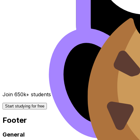
Join 650k+ students breezing through the IB
Start studying for free
Footer
General