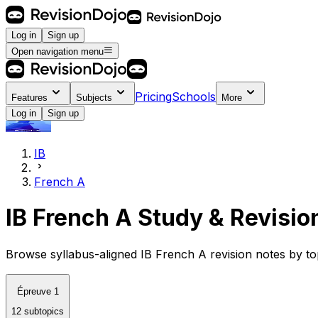
Log in
Sign up
Open navigation menu
Pricing
Schools
Features
Subjects
More
Log in
Sign up
IB
French A
IB French A Study & Revisio
Browse syllabus-aligned IB French A revision notes by t
Épreuve 1
12 subtopics