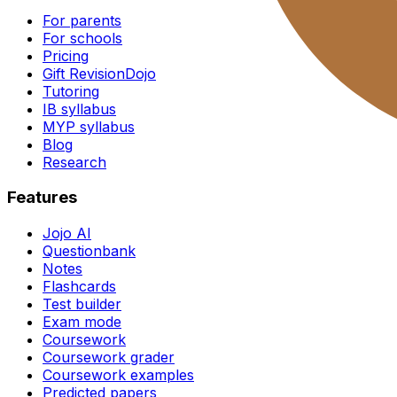
For parents
For schools
Pricing
Gift RevisionDojo
Tutoring
IB syllabus
MYP syllabus
Blog
Research
Features
Jojo AI
Questionbank
Notes
Flashcards
Test builder
Exam mode
Coursework
Coursework grader
Coursework examples
Predicted papers