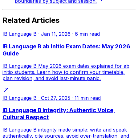
boundaries by subject and session.
Related Articles
IB Language B
·
Jan 11, 2026
·
6
min read
IB Language B ab initio Exam Dates: May 2026
Guide
IB Language B May 2026 exam dates explained for ab
initio students. Learn how to confirm your timetable,
plan revision, and avoid last-minute panic.
IB Language B
·
Oct 27, 2025
·
11
min read
IB Language B Integrity: Authentic Voice,
Cultural Respect
IB Language B integrity made simple: write and speak
authentically, cite sources, avoid over-translation, and