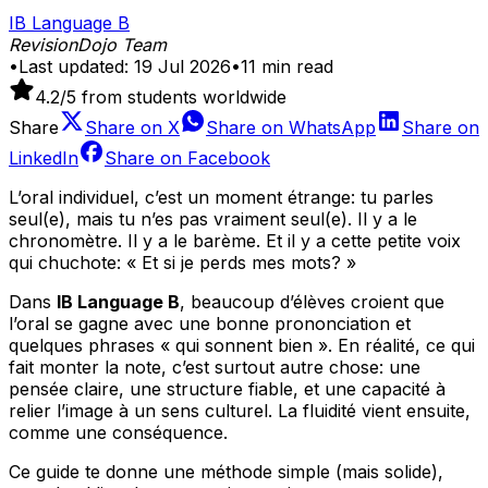
IB Language B
RevisionDojo Team
•
Last updated:
19 Jul 2026
•
11
min read
4.2
/5 from students worldwide
Share
Share on
X
Share on
WhatsApp
Share on
LinkedIn
Share on
Facebook
L’oral individuel, c’est un moment étrange: tu parles
seul(e), mais tu n’es pas vraiment seul(e). Il y a le
chronomètre. Il y a le barème. Et il y a cette petite voix
qui chuchote: « Et si je perds mes mots? »
Dans
IB Language B
, beaucoup d’élèves croient que
l’oral se gagne avec une bonne prononciation et
quelques phrases « qui sonnent bien ». En réalité, ce qui
fait monter la note, c’est surtout autre chose: une
pensée claire, une structure fiable, et une capacité à
relier l’image à un sens culturel. La fluidité vient ensuite,
comme une conséquence.
Ce guide te donne une méthode simple (mais solide),