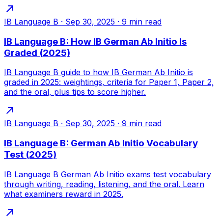
IB Language B
·
Sep 30, 2025
·
9
min read
IB Language B: How IB German Ab Initio Is
Graded (2025)
IB Language B guide to how IB German Ab Initio is
graded in 2025: weightings, criteria for Paper 1, Paper 2,
and the oral, plus tips to score higher.
IB Language B
·
Sep 30, 2025
·
9
min read
IB Language B: German Ab Initio Vocabulary
Test (2025)
IB Language B German Ab Initio exams test vocabulary
through writing, reading, listening, and the oral. Learn
what examiners reward in 2025.