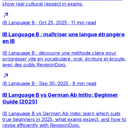
show real cultural respect in exams.
IB Language B
·
Oct 25, 2025
·
11
min read
IB Language B : maîtriser une langue étrangère
en IB
IB Language B : découvre une méthode claire pour
progresser vite en vocabulaire, oral, écriture et écoute,
avec des outils RevisionDojo.
IB Language B
·
Sep 30, 2025
·
8
min read
IB Language B vs German Ab Initio: Beginner
Guide (2025)
IB Language B vs German Ab Initio: learn which suits
true beginners in 2025, what exams expect, and how to
revise efficiently with RevisionDojo.