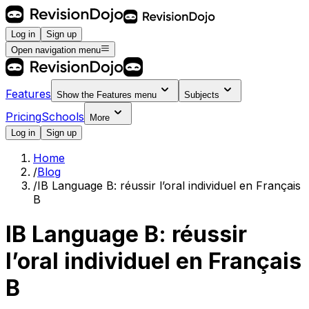
Log in
Sign up
Open navigation menu
Features
Show the
Features
menu
Subjects
Pricing
Schools
More
Log in
Sign up
Home
/
Blog
/
IB Language B: réussir l’oral individuel en Français
B
IB Language B: réussir
l’oral individuel en Français
B