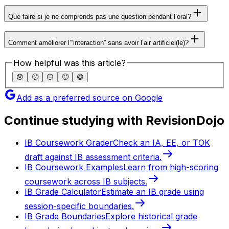
Que faire si je ne comprends pas une question pendant l’oral?
Comment améliorer l’“interaction” sans avoir l’air artificiel(le)?
How helpful was this article?
😞
🙁
😐
🙂
😄
Add as a preferred source on Google
Continue studying with RevisionDojo
IB Coursework Grader
Check an IA, EE, or TOK
draft against IB assessment criteria.
IB Coursework Examples
Learn from high-scoring
coursework across IB subjects.
IB Grade Calculator
Estimate an IB grade using
session-specific boundaries.
IB Grade Boundaries
Explore historical grade