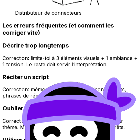
Distributeur de connecteurs
Les erreurs fréquentes (et comment les
corriger vite)
Décrire trop longtemps
Correction: limite-toi à 3 éléments visuels + 1 ambiance +
1 tension. Le reste doit servir l’interprétation.
Réciter un script
Correction: mémorise des « briques » (connecteurs,
phrases de réparation, exemples), pas un texte.
Oublier l’ancrage culturel
Correction: prépare 2 exemples francophones par
thème. Même simples. Même imparfaits. Mais prêts.
Utiliser un registre trop familier