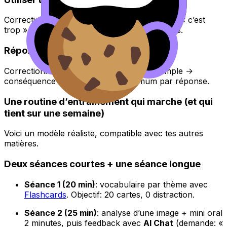
Correction: remplace « genre », « du coup », « c’est
trop » par des équivalents neutres ou formels.
Réponses courtes en interaction
Correction: applique la règle « idée -> exemple ->
conséquence ». Trois phrases minimum par réponse.
Une routine d’entraînement qui marche (et qui
tient sur une semaine)
Voici un modèle réaliste, compatible avec tes autres
matières.
Deux séances courtes + une séance longue
Séance 1 (20 min)
: vocabulaire par thème avec
Flashcards
. Objectif: 20 cartes, 0 distraction.
Séance 2 (25 min)
: analyse d’une image + mini oral
2 minutes, puis feedback avec
AI Chat
(demande: «