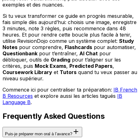
exemples et des nuances.
Si tu veux transformer ce guide en progrès mesurable,
fais simple dès aujourd’hui: choisis une image, enregistre
3 minutes, note 3 règles, puis recommence dans 48
heures. Et pour rendre cette boucle plus facile à tenir,
utilise RevisionDojo comme un système complet:
Study
Notes
pour comprendre,
Flashcards
pour automatiser,
Questionbank
pour t’entraîner,
AI Chat
pour
débloquer, outils de
Grading
pour t’aligner sur les
critères, puis
Mock Exams
,
Predicted Papers
,
Coursework Library
et
Tutors
quand tu veux passer au
niveau supérieur.
Commence ici pour centraliser ta préparation:
IB French
B Resources
et explore aussi les articles tagués
IB
Language B
.
Frequently Asked Questions
Puis-je préparer mon oral à l’avance?