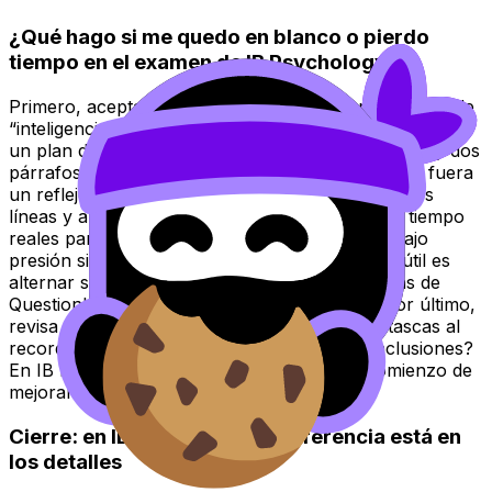
¿Qué hago si me quedo en blanco o pierdo
tiempo en el examen de IB Psychology?
Primero, acepta que es un problema de proceso, no de
“inteligencia”. Cuando te quedas en blanco, suele faltar
un plan de 60-90 segundos: command term, tesis, y dos
párrafos con evidencia. Entrena ese plan como si fuera
un reflejo: abre una pregunta, esquematiza en tres
líneas y arranca. Luego, practica con límites de tiempo
reales para que tu cerebro aprenda a pensar bajo
presión sin entrar en pánico. Una herramienta útil es
alternar simulaciones largas con sesiones cortas de
Questionbank para automatizar estructuras. Por último,
revisa tus prácticas buscando patrones: ¿te atascas al
recordar estudios, al evaluar, o al cerrar conclusiones?
En IB Psychology, detectar el patrón es el comienzo de
mejorar.
Cierre: en IB Psychology, la diferencia está en
los detalles