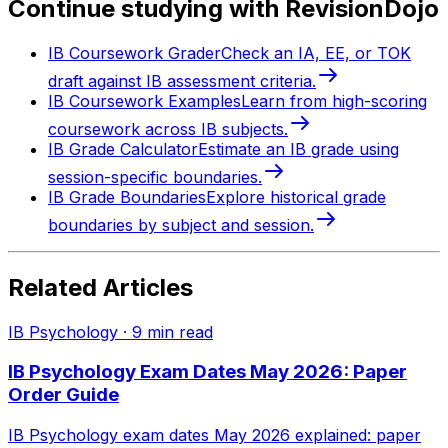
Continue studying with RevisionDojo
IB Coursework Grader
Check an IA, EE, or TOK
draft against IB assessment criteria.
IB Coursework Examples
Learn from high-scoring
coursework across IB subjects.
IB Grade Calculator
Estimate an IB grade using
session-specific boundaries.
IB Grade Boundaries
Explore historical grade
boundaries by subject and session.
Related Articles
IB Psychology
·
9
min read
IB Psychology Exam Dates May 2026: Paper
Order Guide
IB Psychology exam dates May 2026 explained: paper