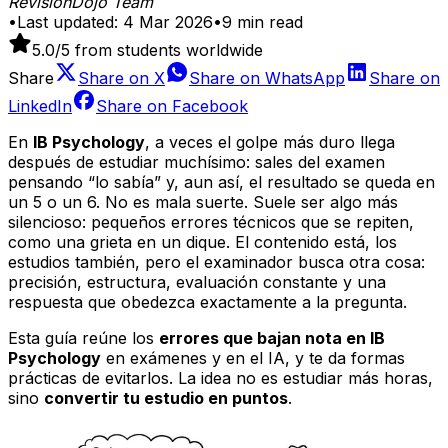
RevisionDojo Team
•
Last updated:
4 Mar 2026
•
9
min read
5.0
/5 from students worldwide
Share
Share on
X
Share on
WhatsApp
Share on
LinkedIn
Share on
Facebook
En
IB Psychology
, a veces el golpe más duro llega
después de estudiar muchísimo: sales del examen
pensando “lo sabía” y, aun así, el resultado se queda en
un 5 o un 6. No es mala suerte. Suele ser algo más
silencioso: pequeños errores técnicos que se repiten,
como una grieta en un dique. El contenido está, los
estudios también, pero el examinador busca otra cosa:
precisión, estructura, evaluación constante y una
respuesta que obedezca exactamente a la pregunta.
Esta guía reúne los
errores que bajan nota en IB
Psychology
en exámenes y en el IA, y te da formas
prácticas de evitarlos. La idea no es estudiar más horas,
sino
convertir tu estudio en puntos
.