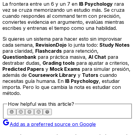
La frontera entre un 6 y un 7 en
IB Psychology
rara
vez se cruza memorizando un estudio más. Se cruza
cuando respondes al command term con precisión,
conviertes evidencia en argumento, evalúas mientras
escribes y entrenas el tiempo como una habilidad.
Si quieres un sistema para hacer esto sin improvisar
cada semana,
RevisionDojo
lo junta todo:
Study Notes
para claridad,
Flashcards
para retención,
Questionbank
para práctica masiva,
AI Chat
para
destrabar dudas,
Grading tools
para ajustar a criterios,
Predicted Papers
y
Mock Exams
para simular presión,
además de
Coursework Library
y
Tutors
cuando
necesitas guía humana. En
IB Psychology
, estudiar
importa. Pero lo que cambia la nota es estudiar con
método.
How helpful was this article?
😞
🙁
😐
🙂
😄
Add as a preferred source on Google