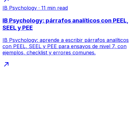
IB Psychology
·
11
min read
IB Psychology: párrafos analíticos con PEEL,
SEEL y PEE
IB Psychology: aprende a escribir párrafos analíticos
con PEEL, SEEL y PEE para ensayos de nivel 7, con
ejemplos, checklist y errores comunes.