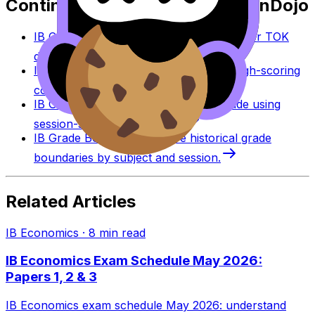
Continue studying with RevisionDojo
IB Coursework Grader
Check an IA, EE, or TOK
draft against IB assessment criteria.
IB Coursework Examples
Learn from high-scoring
coursework across IB subjects.
IB Grade Calculator
Estimate an IB grade using
session-specific boundaries.
IB Grade Boundaries
Explore historical grade
boundaries by subject and session.
Related Articles
IB Economics
·
8
min read
IB Economics Exam Schedule May 2026:
Papers 1, 2 & 3
IB Economics exam schedule May 2026: understand