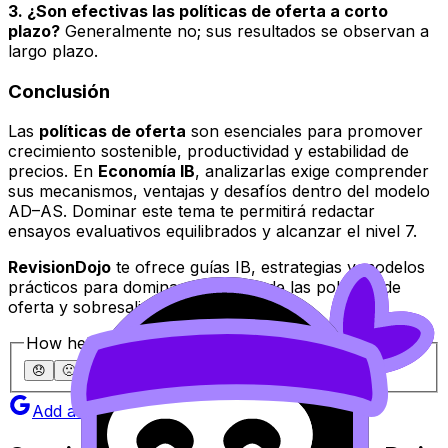
3. ¿Son efectivas las políticas de oferta a corto
plazo?
Generalmente no; sus resultados se observan a
largo plazo.
Conclusión
Las
políticas de oferta
son esenciales para promover
crecimiento sostenible, productividad y estabilidad de
precios. En
Economía IB
, analizarlas exige comprender
sus mecanismos, ventajas y desafíos dentro del modelo
AD–AS. Dominar este tema te permitirá redactar
ensayos evaluativos equilibrados y alcanzar el nivel 7.
RevisionDojo
te ofrece guías IB, estrategias y modelos
prácticos para dominar el análisis de las políticas de
oferta y sobresalir en tus exámenes.
How helpful was this article?
😞
🙁
😐
🙂
😄
Add as a preferred source on Google