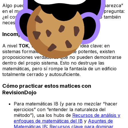
Algo puede existir matemáticamente sin que “aparezca”
en el mundo físico de forma directa. TOK aquí pregunta:
¿el conocimiento es solo coherencia interna o también
necesita anclaje en la experiencia?
Incompletitud (Gödel)
A nivel
TOK
, basta con entender la idea clave: en
sistemas formales suficientemente potentes, existen
proposiciones verdaderas que no pueden demostrarse
dentro del propio sistema. Esto no destruye las
matemáticas, pero sí rompe la fantasía de un edificio
totalmente cerrado y autosuficiente.
Cómo practicar estos matices con
RevisionDojo
Para matemáticas IB (y para no mezclar “hacer
ejercicios” con “entender la naturaleza del
método”), usa los hubs de
Recursos de análisis y
enfoques de matemáticas del IB
y
Apuntes de
Matemáticas IB: Recursos clave para dominar