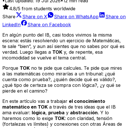
•
Last updated:
19 Jul 2026
•
12
min read
4.8
/5 from students worldwide
Share
Share on
X
Share on
WhatsApp
Share on
LinkedIn
Share on
Facebook
En algún punto del IB, casi todos vivimos la misma
escena: estás resolviendo un ejercicio de Matemáticas,
te sale “bien”, y aun así sientes que no sabes por qué es
verdad. Luego llegas a
TOK
y, de repente, esa
incomodidad se vuelve el tema central.
Porque
TOK
no te pide que calcules. Te pide que mires
a las matemáticas como mirarías a un tribunal: ¿qué
cuenta como prueba?, ¿quién decide qué es válido?,
¿qué tipo de certeza se compra con lógica?, ¿y qué se
pierde en el camino?
En este artículo vas a trabajar
el conocimiento
matemático en TOK
a través de tres ideas que el IB
ama evaluar:
lógica
,
prueba
y
abstracción
. Y lo
haremos como lo exige
TOK
: con claridad, tensión
(fortalezas vs límites) y conexiones con otras Áreas de