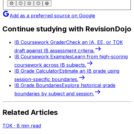
😞
🙁
😐
🙂
😄
Add as a preferred source on Google
Continue studying with RevisionDojo
IB Coursework Grader
Check an IA, EE, or TOK
draft against IB assessment criteria.
IB Coursework Examples
Learn from high-scoring
coursework across IB subjects.
IB Grade Calculator
Estimate an IB grade using
session-specific boundaries.
IB Grade Boundaries
Explore historical grade
boundaries by subject and session.
Related Articles
TOK
·
8
min read