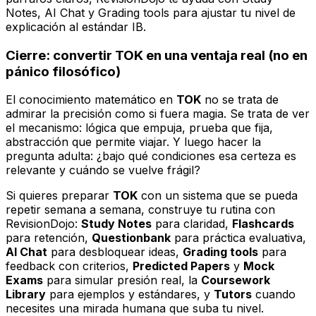
Notes, AI Chat y Grading tools para ajustar tu nivel de
explicación al estándar IB.
Cierre: convertir TOK en una ventaja real (no en
pánico filosófico)
El conocimiento matemático en
TOK
no se trata de
admirar la precisión como si fuera magia. Se trata de ver
el mecanismo: lógica que empuja, prueba que fija,
abstracción que permite viajar. Y luego hacer la
pregunta adulta: ¿bajo qué condiciones esa certeza es
relevante y cuándo se vuelve frágil?
Si quieres preparar
TOK
con un sistema que se pueda
repetir semana a semana, construye tu rutina con
RevisionDojo:
Study Notes
para claridad,
Flashcards
para retención,
Questionbank
para práctica evaluativa,
AI Chat
para desbloquear ideas,
Grading tools
para
feedback con criterios,
Predicted Papers
y
Mock
Exams
para simular presión real, la
Coursework
Library
para ejemplos y estándares, y
Tutors
cuando
necesites una mirada humana que suba tu nivel.