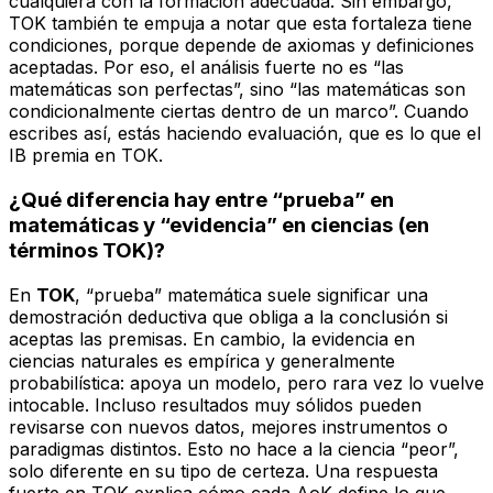
cualquiera con la formación adecuada. Sin embargo,
TOK también te empuja a notar que esta fortaleza tiene
condiciones, porque depende de axiomas y definiciones
aceptadas. Por eso, el análisis fuerte no es “las
matemáticas son perfectas”, sino “las matemáticas son
condicionalmente ciertas dentro de un marco”. Cuando
escribes así, estás haciendo evaluación, que es lo que el
IB premia en TOK.
¿Qué diferencia hay entre “prueba” en
matemáticas y “evidencia” en ciencias (en
términos TOK)?
En
TOK
, “prueba” matemática suele significar una
demostración deductiva que obliga a la conclusión si
aceptas las premisas. En cambio, la evidencia en
ciencias naturales es empírica y generalmente
probabilística: apoya un modelo, pero rara vez lo vuelve
intocable. Incluso resultados muy sólidos pueden
revisarse con nuevos datos, mejores instrumentos o
paradigmas distintos. Esto no hace a la ciencia “peor”,
solo diferente en su tipo de certeza. Una respuesta
fuerte en TOK explica cómo cada AoK define lo que