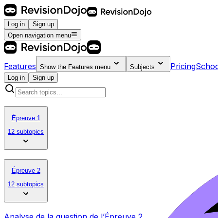
Log in
Sign up
Open navigation menu
Features
Pricing
Schoo
Show the
Features
menu
Subjects
Log in
Sign up
Épreuve 1
12 subtopics
Épreuve 2
12 subtopics
Analyse de la question de l’Épreuve 2