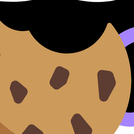
 Vers L'excellence
/HL) covers syllabus content. Use these Notes to review t