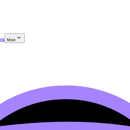
ls
More