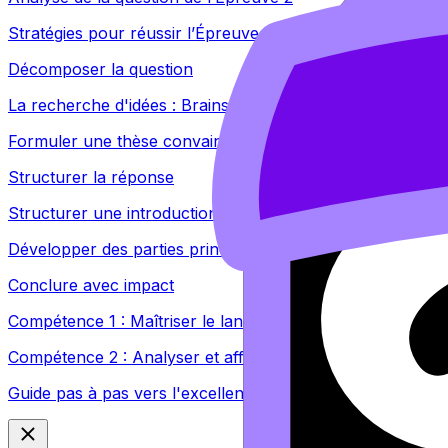
Stratégies pour réussir l’Épreuve 2
Décomposer la question
La recherche d'idées : Brainstorming et mindmapping
Formuler une thèse convaincante
Structurer la réponse
Structurer une introduction efficace
Développer des parties principales claires et cohérentes
Conclure avec impact
Compétence 1 : Maîtriser le langage de comparaison
Compétence 2 : Analyser et affiner en profondeur
Guide pas à pas vers l'excellence