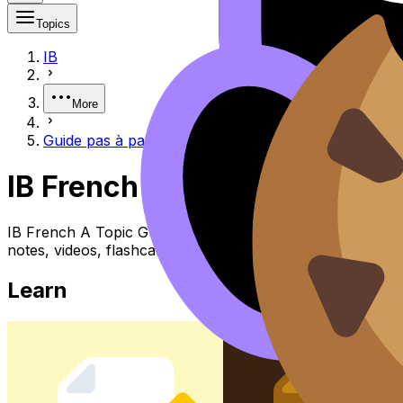
Topics
IB
More
Guide pas à pas vers l'excellence
IB French A Guide Pas à Pas
IB French A Topic Guide Pas à Pas Vers L'excellence (SL
notes, videos, flashcards, and lessons where available.
Learn